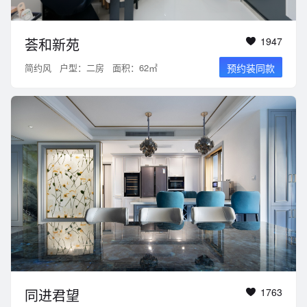
荟和新苑
1947
简约风
户型：二房
面积：62㎡
预约装同款
同进君望
1763