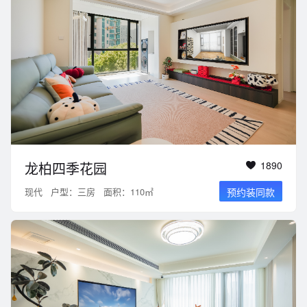
龙柏四季花园
1890
现代
户型：三房
面积：110㎡
预约装同款