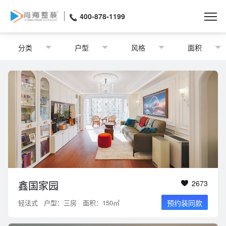
400-878-1199
分类
户型
风格
面积
鑫国家园
2673
轻法式
户型：三房
面积：150㎡
预约装同款