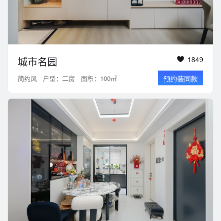
城市名园
1849
简约风
户型：二房
面积：100㎡
预约装同款