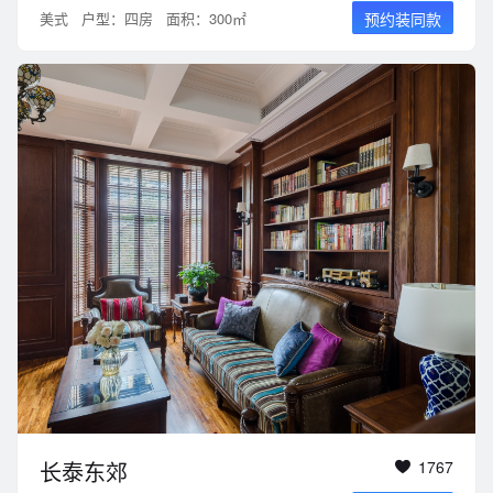
美式
户型：四房
面积：300㎡
预约装同款
长泰东郊
1767