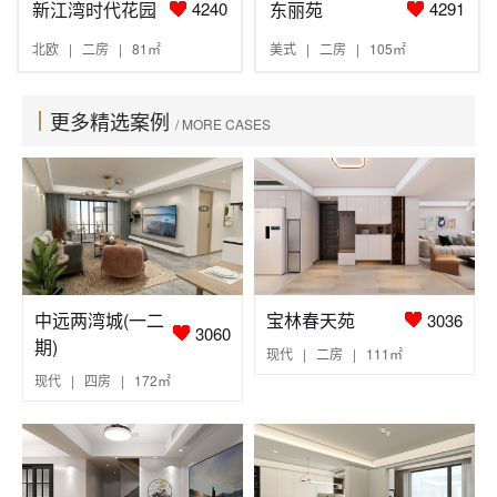
新江湾时代花园
东丽苑
4240
4291
北欧 | 二房 | 81㎡
美式 | 二房 | 105㎡
更多精选案例
/ MORE CASES
中远两湾城(一二
宝林春天苑
3036
3060
期)
现代 | 二房 | 111㎡
现代 | 四房 | 172㎡