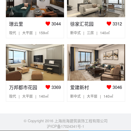
璟云里
徐家汇花园
3044
3312
现代 | 大平层 | 159㎡
新中式 | 三房 | 140㎡
万邦都市花园
爱建新村
3369
3046
现代 | 大平层 | 140㎡
新中式 | 大平层 | 140㎡
© Copyright 2016 上海尚海建筑装饰工程有限公司
沪ICP备17024341号-1