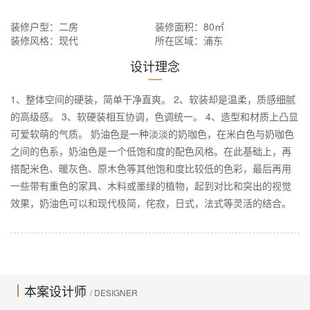
装修户型：二房
装修面积：80㎡
装修风格：现代
所在区域：浦东
设计理念
1、整体空间的硬装，简单干净直爽。 2、软装却是温柔，质感细腻
的高级感。 3、软硬装相互协调，色调统一。 4、造型和材质上凸显
可爱软萌的气质。 奶油色是一种淡淡的奶咖色，在米白色与奶咖色
之间的色系，奶油色是一个低饱和度的配色风格。在此基础上，再
搭配米色、暖灰色、原木色等其他饱和度比较低的色彩，最后再用
一些带有重色的家具、木料或墨绿的植物，起到对比和突出的视觉
效果，奶油色可以和现代极简，侘寂，日式，法式等灵活的结合。
本案设计师
/ DESIGNER