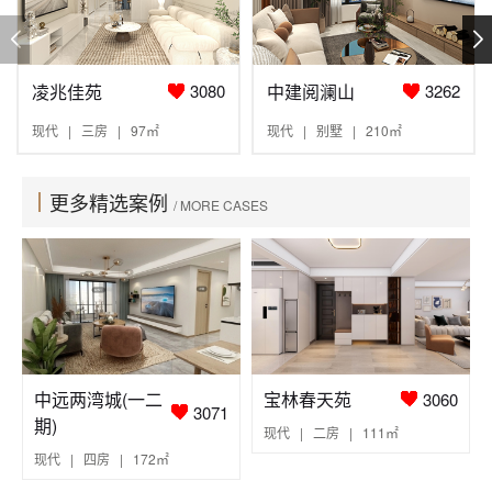
凌兆佳苑
中建阅澜山
3080
3262
现代 | 三房 | 97㎡
现代 | 别墅 | 210㎡
更多精选案例
/ MORE CASES
中远两湾城(一二
宝林春天苑
3060
3071
期)
现代 | 二房 | 111㎡
现代 | 四房 | 172㎡