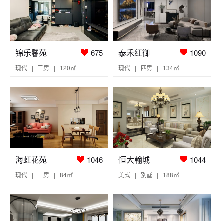
锦乐馨苑
泰禾红御
675
1090
现代 | 三房 | 120㎡
现代 | 四房 | 134㎡
海虹花苑
恒大翰城
1046
1044
现代 | 二房 | 84㎡
美式 | 别墅 | 188㎡