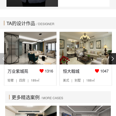
TA的设计作品
/ DESIGNER
万业紫城苑
恒大翰城
1316
1047
轻奢 | 四房 | 189㎡
美式 | 别墅 | 188㎡
更多精选案例
/ MORE CASES