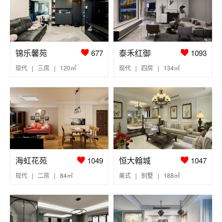
锦乐馨苑
泰禾红御
677
1093
现代 | 三房 | 120㎡
现代 | 四房 | 134㎡
海虹花苑
恒大翰城
1049
1047
现代 | 二房 | 84㎡
美式 | 别墅 | 188㎡