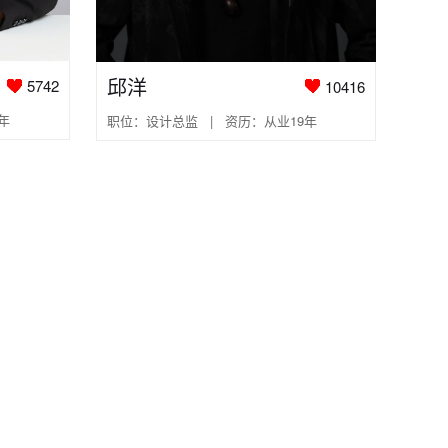
邱洋
5742
10416
年
职位：设计总监 | 资历：从业19年