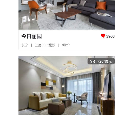
今日丽园
3966
长宁 | 三房 | 北欧 | 90m²
VR
720°展示