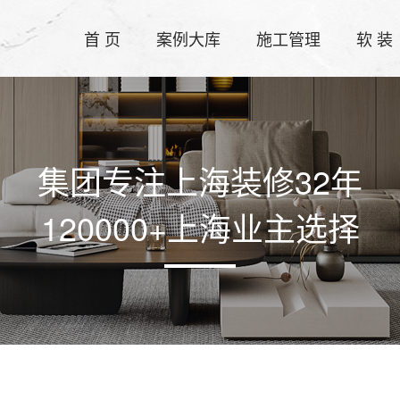
首 页
案例大库
施工管理
软 装
集团专注上海装修32年
120000+上海业主选择