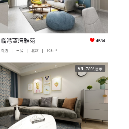
临港蓝湾雅苑
4534
周边 | 三房 | 北欧 | 103m²
VR
720°展示