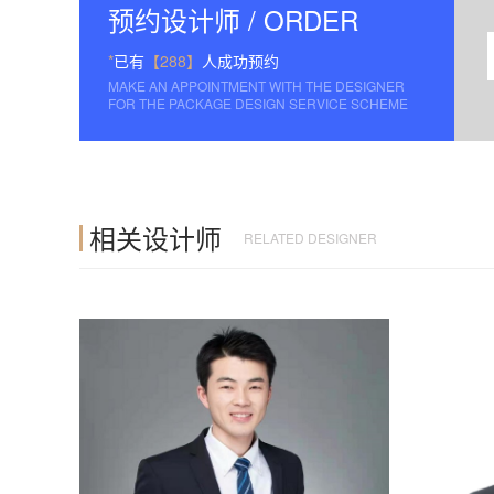
预约设计师 / ORDER
*
已有
【288】
人成功预约
MAKE AN APPOINTMENT WITH THE DESIGNER
FOR THE PACKAGE DESIGN SERVICE SCHEME
相关设计师
RELATED DESIGNER