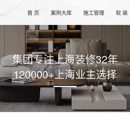
首 页
案例大库
施工管理
软 装
集团专注上海装修32年
120000+上海业主选择