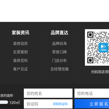
家装资讯
品牌直达
装修动态
品牌尚海
实景案例
荣誉口碑
装修百科
门店分布
客户见证
总经理信箱
扫码到店领
你家的面积
120
㎡
立 即 报 名
获取验证码