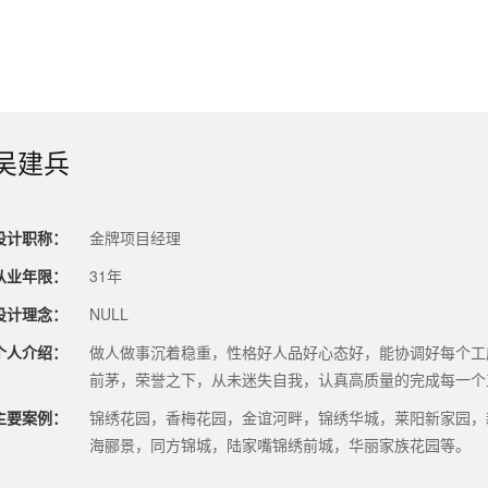
吴建兵
设计职称：
金牌项目经理
从业年限：
31年
设计理念：
NULL
个人介绍：
做人做事沉着稳重，性格好人品好心态好，能协调好每个工
前茅，荣誉之下，从未迷失自我，认真高质量的完成每一个
主要案例：
锦绣花园，香梅花园，金谊河畔，锦绣华城，莱阳新家园，
海郦景，同方锦城，陆家嘴锦绣前城，华丽家族花园等。