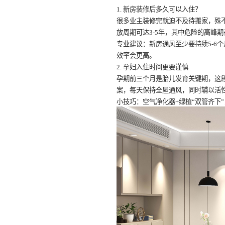
1.
新房装修后多久可以入住？
很多业主装修完就迫不及待搬家，殊
放周期可达
3-5
年，其中危险的高峰
专业建议：新房通风至少要持续
5-6
个
效率会更高。
2.
孕妇入住时间更要谨慎
孕期前三个月是胎儿发育关键期，这
案，每天保持全屋通风，同时辅以活
小技巧：空气净化器
+
绿植“双管齐下