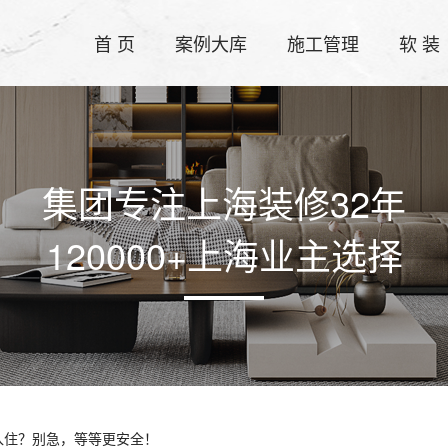
首 页
案例大库
施工管理
软 装
集团专注上海装修32年
120000+上海业主选择
入住？别急，等等更安全！