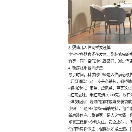
3.
婴幼儿入住同样要谨慎
小宝宝各器官还在发育，刚装修完的
竹等，同时空气净化器常开，减少有
4.
新房除甲醛四步走
除了时间，科学除甲醛是入住前必须
-
开窗通风：这一步是必杀技，橱柜
-
绿植净化：吊兰、虎尾兰、芦荟这些
-
红茶去味：用红茶泡水
300
克，放在
-
煤灰吸附：烧过的煤球或煤灰装袋
小贴士：通风
+
绿植
+
辅助材料，组合
新房装修完心急搬家，是人之常情，
能真正做到“拎包入住，安全放心”。
你的新房你做主，但健康才是王道。