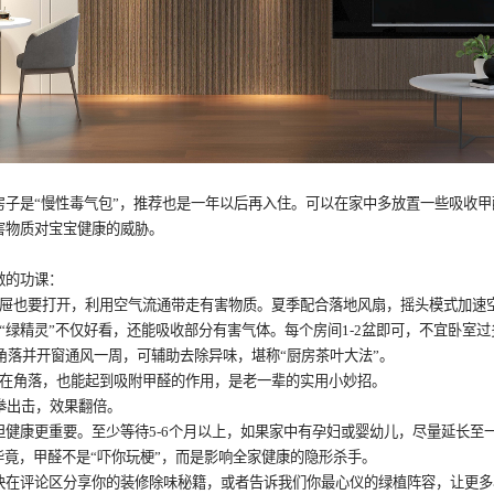
房子是
“慢性毒气包”，推荐也是一年以后再入住。可以在家中多放置一些吸收
害物质对宝宝健康的威胁。
做的功课：
抽屉也要打开，利用空气流通带走有害物质。夏季配合落地风扇，摇头模式加速
“绿精灵”不仅好看，还能吸收部分有害气体。每个房间
1-2
盆即可，不宜卧室
角落并开窗通风一周，可辅助去除异味，堪称“厨房茶叶大法”。
放在角落，也能起到吸附甲醛的作用，是老一辈的实用小妙招。
拳出击，效果翻倍。
但健康更重要。至少等待
5-6
个月以上，如果家中有孕妇或婴幼儿，尽量延长至
毕竟，甲醛不是“吓你玩梗”，而是影响全家健康的隐形杀手。
快在评论区分享你的装修除味秘籍，或者告诉我们你最心仪的绿植阵容，让更多