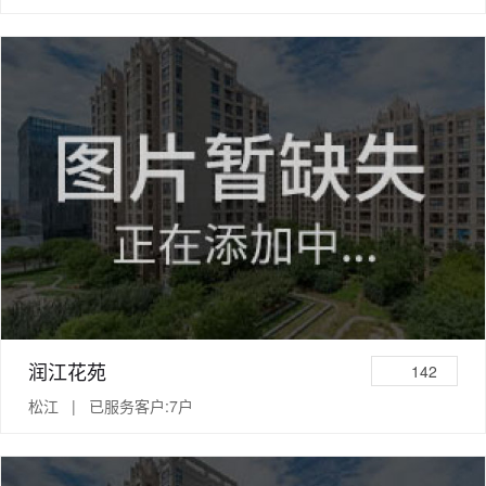
润江花苑
142
松江 | 已服务客户:7户