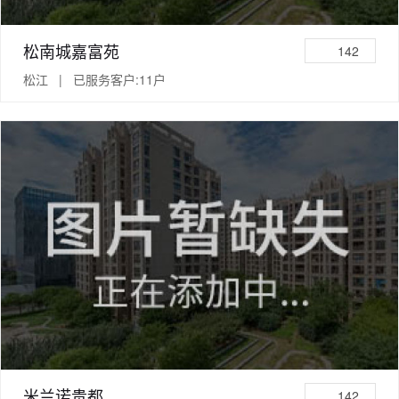
松南城嘉富苑
142
松江 | 已服务客户:11户
米兰诺贵都
142