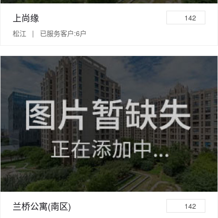
上尚缘
142
松江 | 已服务客户:6户
兰桥公寓(南区)
142