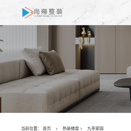
当前位置：
首页
>
热装楼盘
>
九亭家园