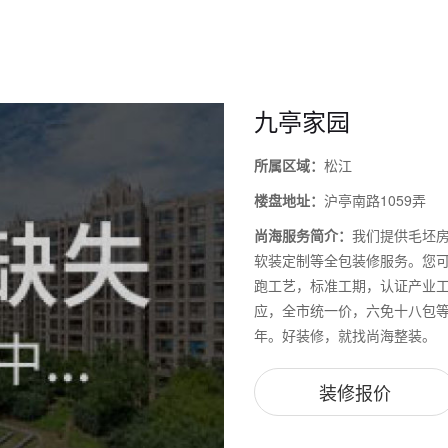
九亭家园
所属区域：
松江
楼盘地址：
沪亭南路1059弄
尚海服务简介：
我们提供毛坯
软装定制等全包装修服务。您可以
跑工艺，标准工期，认证产业工
应，全市统一价，六免十八包等
年。好装修，就找尚海整装。
装修报价