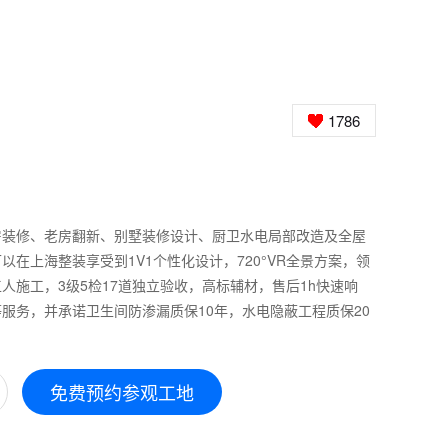
1786
房装修、老房翻新、别墅装修设计、厨卫水电局部改造及全屋
在上海整装享受到1V1个性化设计，720°VR全景方案，领
人施工，3级5检17道独立验收，高标辅材，售后1h快速响
服务，并承诺卫生间防渗漏质保10年，水电隐蔽工程质保20
免费预约参观工地