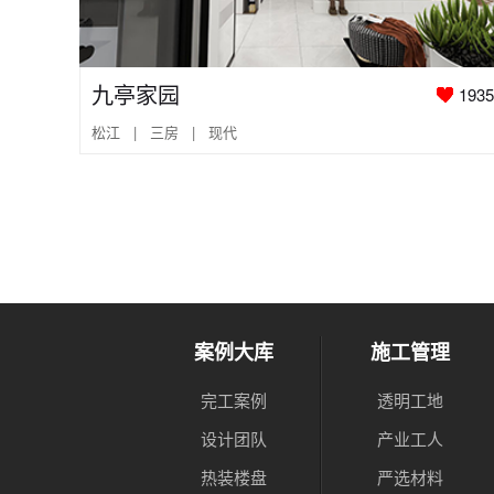
九亭家园
1935
松江 | 三房 | 现代
案例大库
施工管理
完工案例
透明工地
设计团队
产业工人
热装楼盘
严选材料