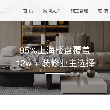
首 页
案例大库
施工管理
软 装
95%上海楼盘覆盖
12w + 装修业主选择