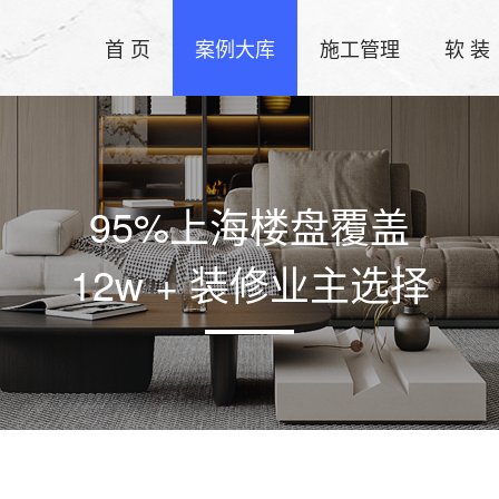
首 页
案例大库
施工管理
软 装
95%上海楼盘覆盖
12w + 装修业主选择