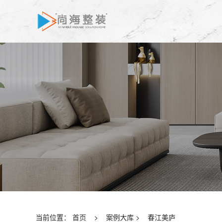
当前位置：
首页
>
案例大库
>
春江美庐