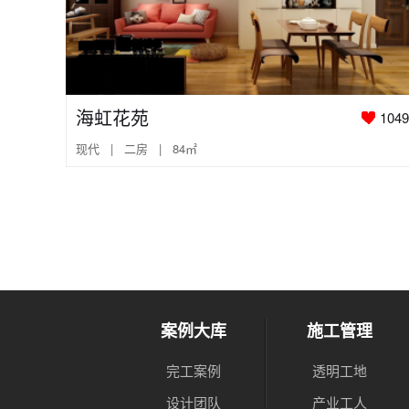
海虹花苑
1049
现代 | 二房 | 84㎡
案例大库
施工管理
完工案例
透明工地
设计团队
产业工人