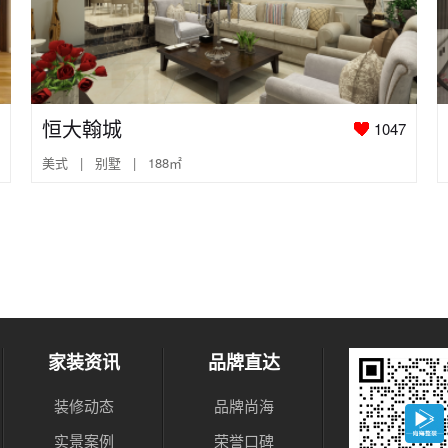
恒大翰城
1047
美式 | 别墅 | 188㎡
家装资讯
品牌直达
装修动态
品牌尚海
实景案例
荣誉口碑