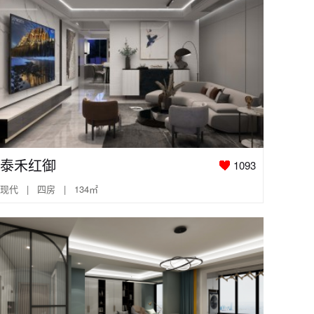
泰禾红御
1093
现代 | 四房 | 134㎡